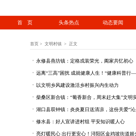
首 页
头条热点
动态要闻
首页
>
文明村镇 >
正文
永修县燕坊镇：定格戎装荣光，阖家共忆初心
远离“三高”困扰 成就健康人生！“健康科普行
以文明乡风建设激活乡村振兴内生动力
柴桑区新合镇：“葡香新合，周末赶大集”文明
湖口县双钟镇：炎炎夏日送清凉，这份关爱“沁
修水县：好人宣讲进村组 平安知识暖人心
亮灯暖民心 出行更安心！浔阳区金鸡坡街道姬