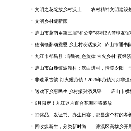
文明之花绽放乡村沃土——农村精神文明建设
文润乡村绽新颜
庐山市蓼南乡第三届“和公堂”杯村BA篮球友
德润赣鄱颂党恩 乡土村晚话振兴 | 庐山市通书
九江市都昌县：唱响红色旋律 带火乡村“夜经济
庐山市白鹿镇波湖村：戏曲进村，情暖夕阳，“
非遗承古韵·灯火耀范镇！2026年范镇河灯非
送戏下乡惠民生 乡村振兴添风采——庐山市横
6月限定！九江这片百合花海即将盛放
抽奖品、发证书、办生日宴，都昌这个村的孝
回收焕新生，分类新时尚——濂溪区高垅乡开