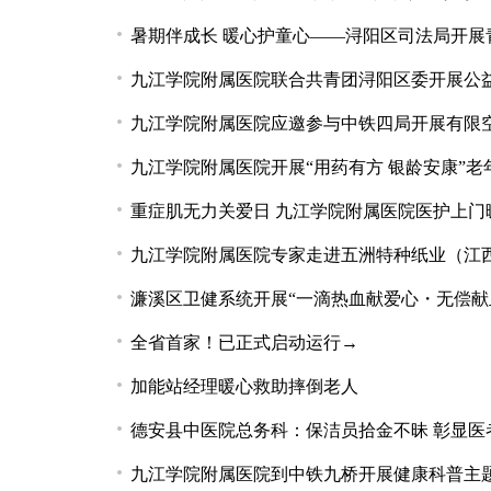
暑期伴成长 暖心护童心——浔阳区司法局开展
九江学院附属医院联合共青团浔阳区委开展公
九江学院附属医院应邀参与中铁四局开展有限
九江学院附属医院开展“用药有方 银龄安康”
重症肌无力关爱日 九江学院附属医院医护上门
九江学院附属医院专家走进五洲特种纸业（江
濂溪区卫健系统开展“一滴热血献爱心・无偿献
全省首家！已正式启动运行→
加能站经理暖心救助摔倒老人
德安县中医院总务科：保洁员拾金不昧 彰显医
九江学院附属医院到中铁九桥开展健康科普主