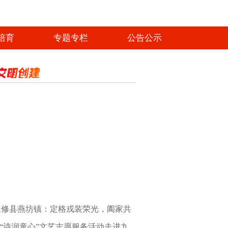
培育
专题专栏
公告公示
藏不住的温暖！凡人微光照亮最美浔城
永修县燕坊镇：定格戎装荣光，阖家共
“诗润童心”文艺志愿服务活动走进九
忆初心