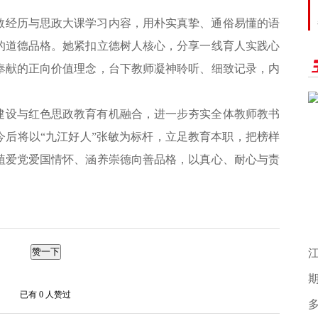
教经历与思政大课学习内容，用朴实真挚、通俗易懂的语
的道德品格。她紧扣立德树人核心，分享一线育人实践心
奉献的正向价值理念，台下教师凝神聆听、细致记录，内
建设与红色思政教育有机融合，进一步夯实全体教师教书
今后将以“九江好人”张敏为标杆，立足教育本职，把榜样
植爱党爱国情怀、涵养崇德向善品格，以真心、耐心与责
题
赞一下
江
期
已有
0
人赞过