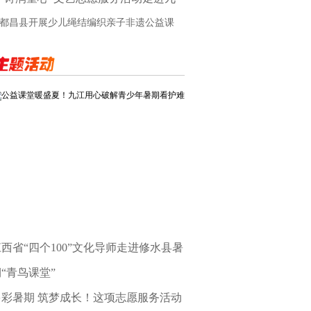
江市
都昌县开展少儿绳结编织亲子非遗公益课
公益课堂暖盛夏！九江用心破解青少年暑期看护难
西省“四个100”文化导师走进修水县暑
“青鸟课堂”
多彩暑期 筑梦成长！这项志愿服务活动