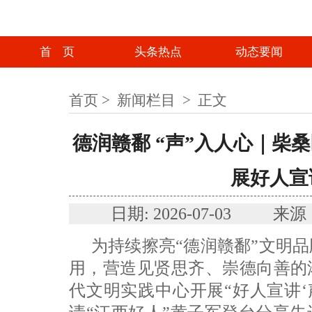
首 页
头条热点
动态要闻
首页
>
新闻栏目
>
正文
德润赣鄱 “声”入人心｜柴
展好人宣
日期: 2026-07-03
为持续擦亮“德润赣鄱”文明
用，营造见贤思齐、崇德向善的
代文明实践中心开展“好人宣讲‘