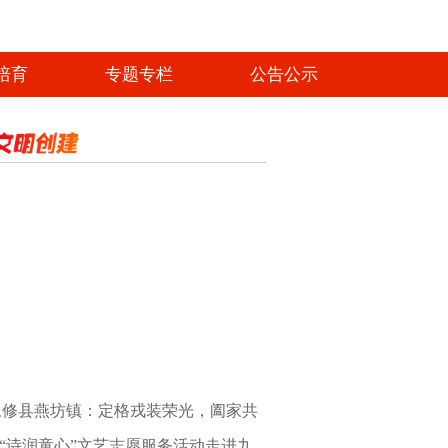
培育
专题专栏
公告公示
藏不住的温暖！凡人微光照亮最美浔城
永修县燕坊镇：定格戎装荣光，阖家共
“诗润童心”文艺志愿服务活动走进九
忆初心