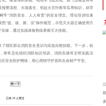
老化、楼道堆积杂物、电动车飞线充电、燃气违规使用等
及报警流程、火场逃生、初起火灾扑救等实用知识，劝导
树牢“消防安全、人人有责”的安全理念。理论培训结束
按照“提、拔、握、压”操作规范，示范灭火器正确使用方
手实操，通过实战体验熟练掌握灭火技能。
升了辖区群众消防安全意识与应急自救技能。下一步，桂
，将常态化组织消防知识培训、消防实操等文明实践活
社区安全防护网络，用心用情守护居民生命财产平安。
题
赞一下
江
期
已有
19
人赞过