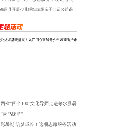
江市
都昌县开展少儿绳结编织亲子非遗公益课
公益课堂暖盛夏！九江用心破解青少年暑期看护难
西省“四个100”文化导师走进修水县暑
“青鸟课堂”
多彩暑期 筑梦成长！这项志愿服务活动