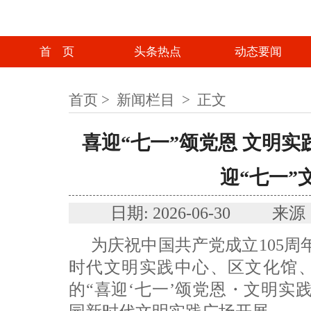
首 页
头条热点
动态要闻
首页
>
新闻栏目
>
正文
喜迎“七一”颂党恩 文明
迎“七一”
日期: 2026-06-30
为庆祝中国共产党成立105周
时代文明实践中心、区文化馆
的“喜迎‘七一’颂党恩・文明实