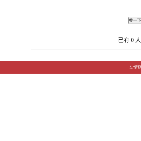
赞一
已有
0
人
友情链