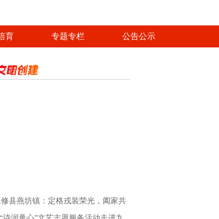
培育
专题专栏
公告公示
藏不住的温暖！凡人微光照亮最美浔城
永修县燕坊镇：定格戎装荣光，阖家共
“诗润童心”文艺志愿服务活动走进九
忆初心