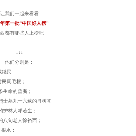
让我们一起来看看
26年第一批“中国好人榜”
西都有哪些人上榜吧
↓↓↓
他们分别是：
戴继民；
村民周毛根；
条生命的曾鹏；
烈士墓九十六载的肖树初；
悔的护林人邓若生；
路的八旬老人徐裕西；
方根水；