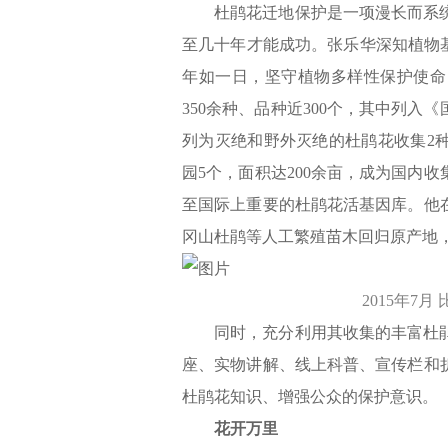
杜鹃花迁地保护是一项漫长而系
至几十年才能成功。张乐华深知植物
年如一日，坚守植物多样性保护使命
350余种、品种近300个，其中列入
列为灭绝和野外灭绝的杜鹃花收集2
园5个，面积达200余亩，成为国内
至国际上重要的杜鹃花活基因库。他
冈山杜鹃等人工繁殖苗木回归原产地，
2015年7
同时，充分利用其收集的丰富杜
座、实物讲解、线上科普、宣传栏和
杜鹃花知识、增强公众的保护意识。
花开万里