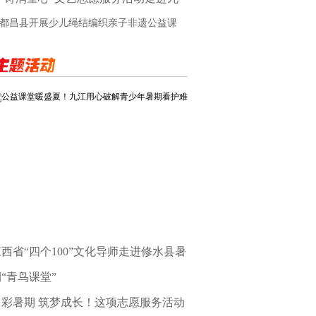
江市
都昌县开展少儿绳结编织亲子非遗公益课
公益课堂暖盛夏！九江用心破解青少年暑期看护难
西省“四个100”文化导师走进修水县暑
“青鸟课堂”
多彩暑期 筑梦成长！这项志愿服务活动