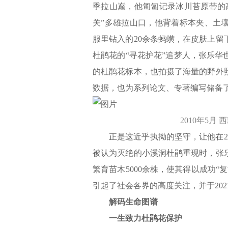
季拉山巅，他匍匐记录冰川苔原带的
关”多雄拉山口，他背着标本夹、土
服里钻入的20余条蚂蟥，在皮肤上
杜鹃花的“寻花护花”追梦人，张乐
的杜鹃花标本，也拍摄了海量的野外
数据，也为系列论文、专著编写储备
2010年5
正是这近乎执拗的坚守，让他在2
被认为灭绝的小溪洞杜鹃重现时，张
繁育苗木5000余株，使其得以成功
引起了社会各界的高度关注，并于20
解码生命图谱
一生致力杜鹃花保护