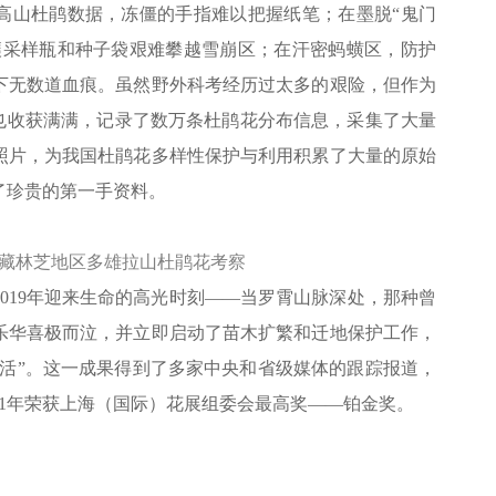
高山杜鹃数据，冻僵的手指难以把握纸笔；在墨脱“鬼门
壤采样瓶和种子袋艰难攀越雪崩区；在汗密蚂蟥区，防护
留下无数道血痕。虽然野外科考经历过太多的艰险，但作为
华也收获满满，记录了数万条杜鹃花分布信息，采集了大量
照片，为我国杜鹃花多样性保护与利用积累了大量的原始
了珍贵的第一手资料。
月 西藏林芝地区多雄拉山杜鹃花考察
019年迎来生命的高光时刻——当罗霄山脉深处，那种曾
乐华喜极而泣，并立即启动了苗木扩繁和迁地保护工作，
“复活”。这一成果得到了多家中央和省级媒体的跟踪报道，
21年荣获上海（国际）花展组委会最高奖——铂金奖。