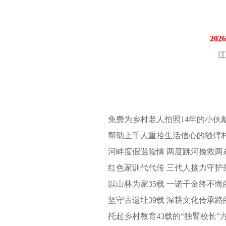
20
江
免费为乡村老人拍照14年的小伙
帮助上千人重拾生活信心的独臂
河畔度假遇险情 两度跳河挽救两
红色家训代代传 三代人接力守护
以山林为家35载 一诺千金终不
坚守古遗址39载 深耕文化传承
托起乡村教育43载的“独臂校长”