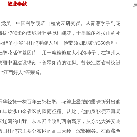
敬业奉献
中共党员，中国科学院庐山植物园研究员。从青葱学子到花
海拔4700米的雪线附近寻觅杜鹃花，于墨脱多雄拉山的死
灭绝的小溪洞杜鹃重绽人间。他带领团队破译350余种杜
杜鹃花活体基因库，用一粒粒糠皮大小的种子，在神州大
美丽中国建设镌刻下苍翠如诗的注脚。曾获江西省科技进
“江西好人”等荣誉。
的张乐华轻抚一株百年云锦杜鹃，花瓣上凝结的露珠折射出他
0年跋涉10余省区的风雨征程。从此，他的身影便不再局
国辽阔的山野。从东部丘陵到西南高原，从东北大兴安岭
我国杜鹃花主要分布区的高山大岭、深壑幽谷。在西藏色