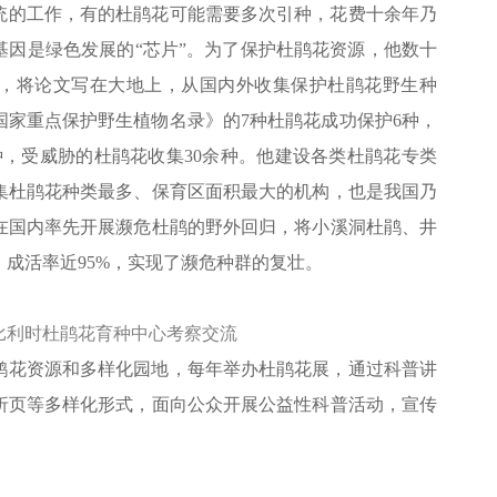
统的工作，有的杜鹃花可能需要多次引种，花费十余年乃
基因是绿色发展的“芯片”。为了保护杜鹃花资源，他数十
，将论文写在大地上，从国内外收集保护杜鹃花野生种
《国家重点保护野生植物名录》的7种杜鹃花成功保护6种，
种，受威胁的杜鹃花收集30余种。他建设各类杜鹃花专类
收集杜鹃花种类最多、保育区面积最大的机构，也是我国乃
在国内率先开展濒危杜鹃的野外回归，将小溪洞杜鹃、井
成活率近95%，实现了濒危种群的复壮。
月 比利时杜鹃花育种中心考察交流
鹃花资源和多样化园地，每年举办杜鹃花展，通过科普讲
折页等多样化形式，面向公众开展公益性科普活动，宣传