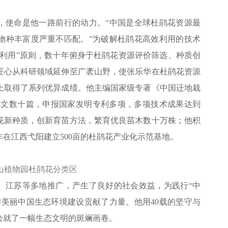
，使命是他一路前行的动力。“中国是全球杜鹃花资源最
物种丰富度严重不匹配。”为破解杜鹃花高效利用的技术
—利用”原则，数十年俯身于杜鹃花资源评价筛选、种质创
匠心从科研领域延伸至广袤山野，使张乐华在杜鹃花资源
上取得了系列优异成绩。他主编国家级专著《中国迁地栽
论文数十篇，申报国家发明专利多项，多项技术成果达到
花新种质，创新育苗方法，繁育优良苗木数十万株；他积
在江西弋阳建立500亩的杜鹃花产业化示范基地。
山植物园杜鹃花分类区
、江苏等多地推广，产生了良好的社会效益，为践行“中
和美丽中国生态环境建设贡献了力量。他用40载的坚守与
绘就了一幅生态文明的斑斓画卷。