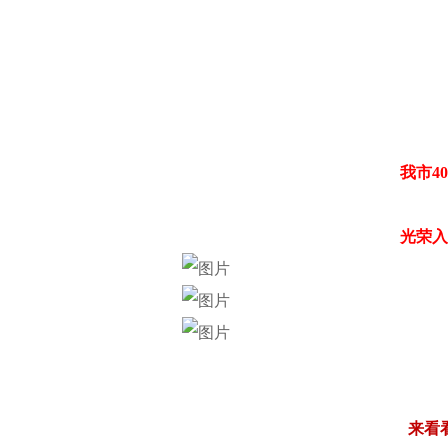
我市4
光荣入
来看