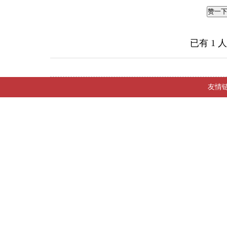
赞一
已有
1
人
友情链