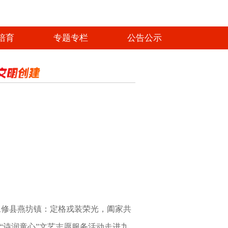
培育
专题专栏
公告公示
藏不住的温暖！凡人微光照亮最美浔城
永修县燕坊镇：定格戎装荣光，阖家共
“诗润童心”文艺志愿服务活动走进九
忆初心