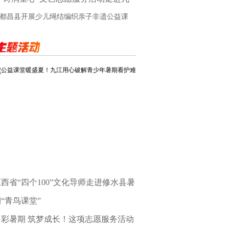
江市
都昌县开展少儿绳结编织亲子非遗公益课
公益课堂暖盛夏！九江用心破解青少年暑期看护难
西省“四个100”文化导师走进修水县暑
“青鸟课堂”
多彩暑期 筑梦成长！这项志愿服务活动