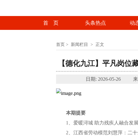
首 页
头条热点
动
首页
>
新闻栏目
>
正文
【德化九江】平凡岗位
日期: 2026-05-
本期提要
1、爱暖浔城 助力残疾人融合发
2、江西省劳动模范刘慧萍：二十