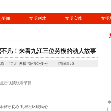
态要闻
文明创建
文明实践
文明
藏不凡！来看九江三位劳模的动人故事
26 来源： “九江纵横”微信公众号 访问量:
0
点击视频观看节目
展
余载守初心 扎根社区暖民心