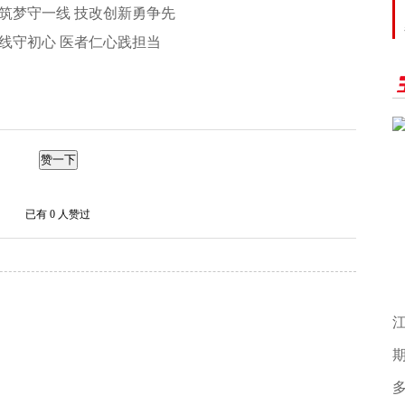
筑梦守一线 技改创新勇争先
线守初心 医者仁心践担当
赞一下
已有
0
人赞过
题
江
期