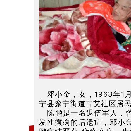
邓小金，女，1963年
宁县豫宁街道古艾社区居
陈鹏是一名退伍军人，
发性癫痫的后遗症，邓小