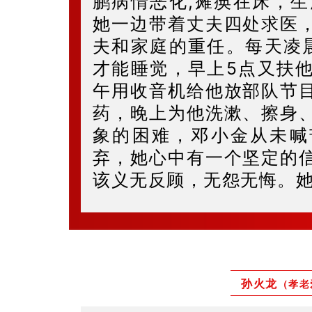
鹏病情恶化,瘫痪在床，生
她一边带着丈夫四处求医
夫和家庭的重任。每天凌
才能睡觉，早上5点又扶
午用收音机给他放部队节
药，晚上为他洗漱、擦身
象的困难，邓小金从未喊
弃，她心中有一个坚定的
该义无反顾，无怨无悔。
孙火龙
（孝老